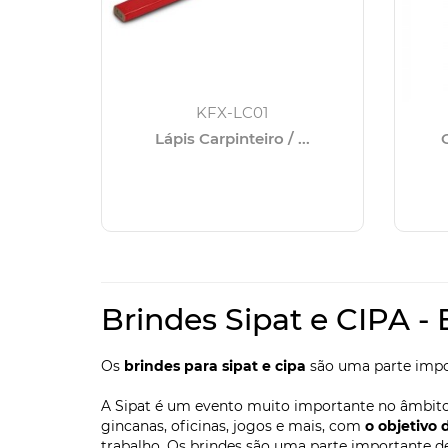
KFX-LC01
Lápis Carpinteiro / ...
KJK-CR20G
Cordão para Crachá ...
KJK-CR20MT