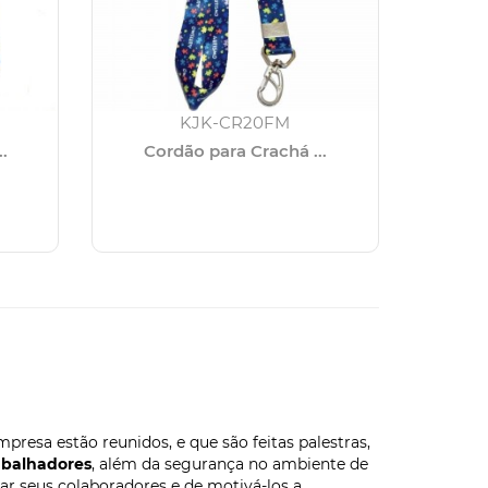
KJK-CR20FM
.
Cordão para Crachá ...
KJK-CR20M
.
Cordão para Crachá ...
KJK-CR20TJ