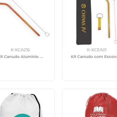
K-KCA216
K-KCEA01
it Canudo Alumínio ...
Kit Canudo com Escova 