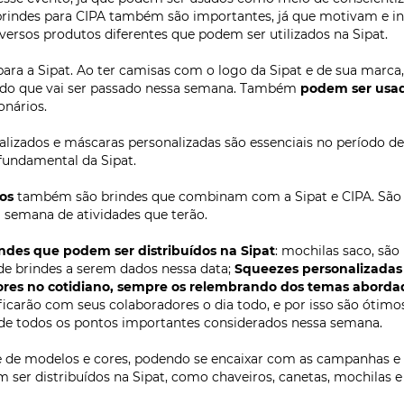
Cordão para Crachá ...
Cordão para Crachá ..
KM-P001
KM-P005
Pen Drive Giratório ...
Pen Drive Redondo
KNK-35
KNK-45
otton Americano 3,5 ...
Botton Americano 4,5 .