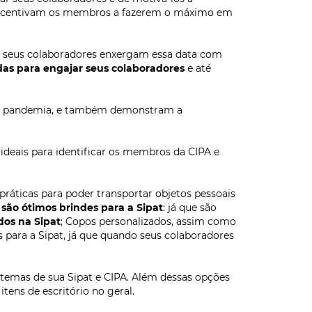
.
Cordão para Crachá ...
KM-P017
Pen Card Madeira
KNK-55
..
Botton Americano 5,5 ...