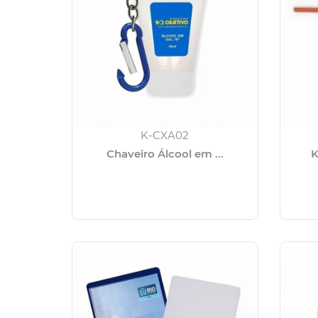
K-CXA02
Chaveiro Álcool em ...
K