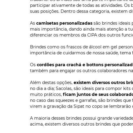
Cordão para Crachá ...
KJR-CCIL
Chaveiro Abridor Trim ...
KNK-25
Botton Americano 2,5 ...
B