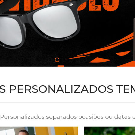
S PERSONALIZADOS TE
 Personalizados separados ocasiões ou datas e