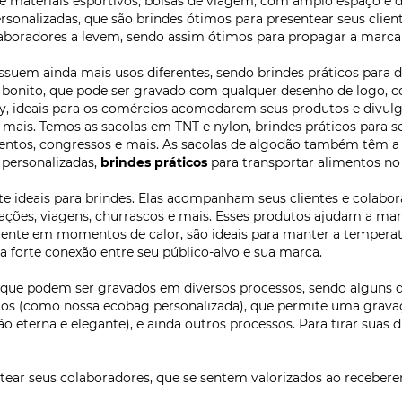
is e materiais esportivos, bolsas de viagem, com amplo espaço 
ersonalizadas, que são brindes ótimos para presentear seus clie
laboradores a levem, sendo assim ótimos para propagar a marca
suem ainda mais usos diferentes, sendo brindes práticos para d
e bonito, que pode ser gravado com qualquer desenho de logo, co
very, ideais para os comércios acomodarem seus produtos e divulg
 e mais. Temos as sacolas em TNT e nylon, brindes práticos para se
eventos, congressos e mais. As sacolas de algodão também têm 
 personalizadas,
brindes práticos
para transportar alimentos no 
e ideais para brindes. Elas acompanham seus clientes e colab
zações, viagens, churrascos e mais. Esses produtos ajudam a man
lmente em momentos de calor, são ideais para manter a tempera
 forte conexão entre seu público-alvo e sua marca.
que podem ser gravados em diversos processos, sendo alguns del
los (como nossa ecobag personalizada), que permite uma gravaç
eterna e elegante), e ainda outros processos. Para tirar suas 
 seus colaboradores, que se sentem valorizados ao receberem 