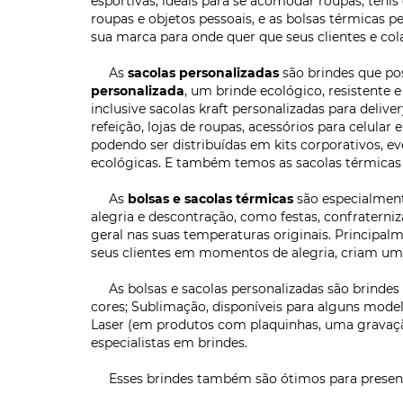
esportivas, ideais para se acomodar roupas, tên
roupas e objetos pessoais, e as bolsas térmicas p
sua marca para onde quer que seus clientes e co
As
sacolas personalizadas
são brindes que pos
personalizada
, um brinde ecológico, resistente 
inclusive sacolas kraft personalizadas para deli
refeição, lojas de roupas, acessórios para celular
podendo ser distribuídas em kits corporativos, 
ecológicas. E também temos as sacolas térmicas
As
bolsas e sacolas térmicas
são especialment
alegria e descontração, como festas, confraterni
geral nas suas temperaturas originais. Principa
seus clientes em momentos de alegria, criam uma
As bolsas e sacolas personalizadas são brindes 
cores; Sublimação, disponíveis para alguns mode
Laser (em produtos com plaquinhas, uma gravação 
especialistas em brindes.
Esses brindes também são ótimos para presentear