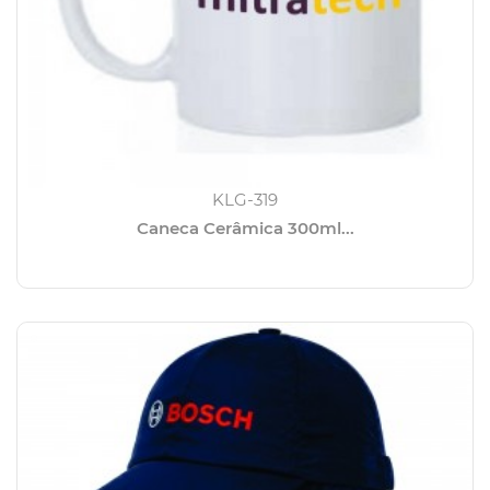
KLG-319
Caneca Cerâmica 300ml...