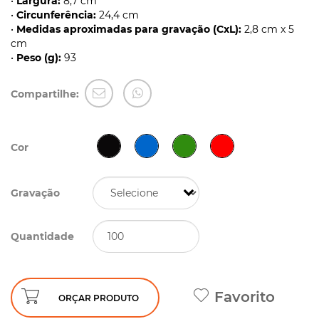
•
Largura:
8,7 cm
•
Circunferência:
24,4 cm
•
Medidas aproximadas para gravação (CxL):
2,8 cm x 5
cm
•
Peso (g):
93
Compartilhe:
Cor
Gravação
Quantidade
Favorito
ORÇAR PRODUTO