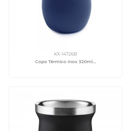
KX-14726B
Copo Térmico Inox 320ml...