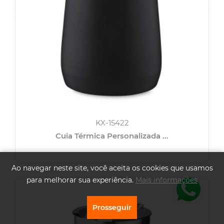
KX-15422
Cuia Térmica Personalizada ...
Ao navegar neste site, você aceita os cookies que usamos
para melhorar sua experiência.
Mais informações
Prosseguir