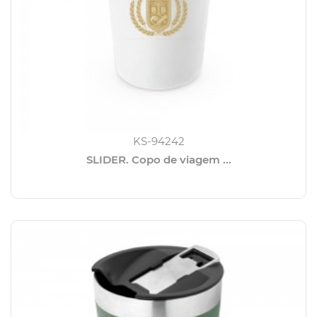
KS-94242
SLIDER. Copo de viagem ...