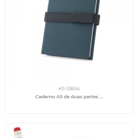
KS-53654
Caderno A5 de duas partes ...