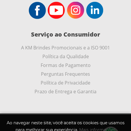
Serviço ao Consumidor
A KM Brindes Promocionais e a ISO 9001
Política da Qualidade
Formas de Pagamento
Perguntas Frequentes
Política de Privacidade
Prazo de Entrega e Garantia
Todos direitos reservados
Ao navegar neste site, você aceita os cookies que usamos
para melhorar sua experiência.
Mais informações