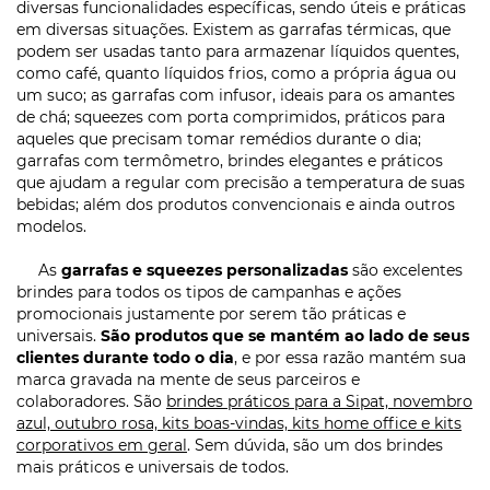
diversas funcionalidades específicas, sendo úteis e práticas
em diversas situações. Existem as garrafas térmicas, que
podem ser usadas tanto para armazenar líquidos quentes,
como café, quanto líquidos frios, como a própria água ou
um suco; as garrafas com infusor, ideais para os amantes
de chá; squeezes com porta comprimidos, práticos para
aqueles que precisam tomar remédios durante o dia;
garrafas com termômetro, brindes elegantes e práticos
que ajudam a regular com precisão a temperatura de suas
bebidas; além dos produtos convencionais e ainda outros
modelos.
As
garrafas e squeezes personalizadas
são excelentes
brindes para todos os tipos de campanhas e ações
promocionais justamente por serem tão práticas e
universais.
São produtos que se mantém ao lado de seus
clientes durante todo o dia
, e por essa razão mantém sua
marca gravada na mente de seus parceiros e
colaboradores. São
brindes práticos para a Sipat, novembro
azul, outubro rosa, kits boas-vindas, kits home office e kits
corporativos em geral
. Sem dúvida, são um dos brindes
mais práticos e universais de todos.