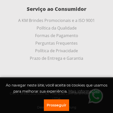
Serviço ao Consumidor
A KM Brindes Promocionais e a ISO 9001
Política da Qualidade
Formas de Pagamento
Perguntas Frequentes
Política de Privacidade
Prazo de Entrega e Garantia
Todos direitos reservados
Ao navegar neste site, você aceita os cookies que usamos
para melhorar sua experiência.
Mais informações
CNPJ: 19.440.202/0001-82 - Marques Com de Brindes Promoc
LTDA
Prosseguir
Desenvolvido por
A .Jung