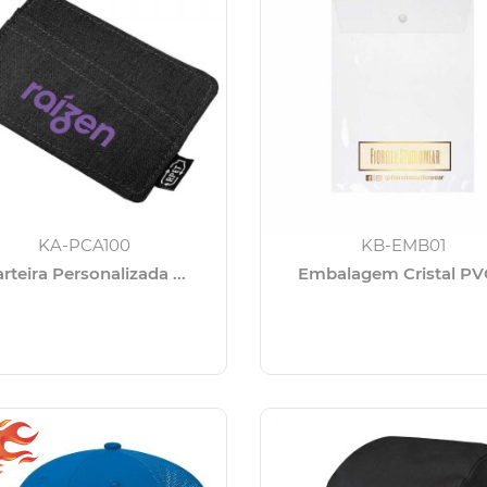
KA-PCA100
KB-EMB01
rteira Personalizada ...
Embalagem Cristal PVC