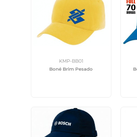
KMP-BB01
Boné Brim Pesado
B