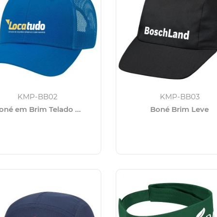
KMP-BB02
KMP-BB03
oné em Brim Telado ...
Boné Brim Leve