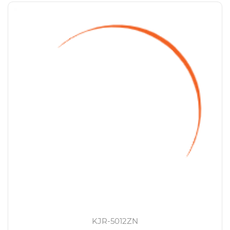
KJR-5012ZN