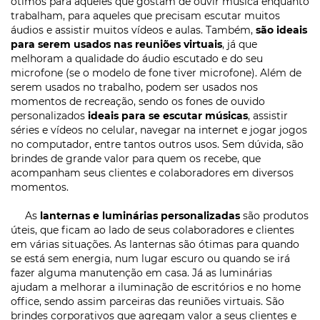
ótimos para aqueles que gostam de ouvir música enquanto
trabalham, para aqueles que precisam escutar muitos
áudios e assistir muitos vídeos e aulas. Também,
são ideais
para serem usados nas reuniões virtuais
, já que
melhoram a qualidade do áudio escutado e do seu
microfone (se o modelo de fone tiver microfone). Além de
serem usados no trabalho, podem ser usados nos
momentos de recreação, sendo os fones de ouvido
personalizados
ideais para se escutar músicas
, assistir
séries e vídeos no celular, navegar na internet e jogar jogos
no computador, entre tantos outros usos. Sem dúvida, são
brindes de grande valor para quem os recebe, que
acompanham seus clientes e colaboradores em diversos
momentos.
As
lanternas e luminárias personalizadas
são produtos
úteis, que ficam ao lado de seus colaboradores e clientes
em várias situações. As lanternas são ótimas para quando
se está sem energia, num lugar escuro ou quando se irá
fazer alguma manutenção em casa. Já as luminárias
ajudam a melhorar a iluminação de escritórios e no home
office, sendo assim parceiras das reuniões virtuais. São
brindes corporativos que agregam valor a seus clientes e