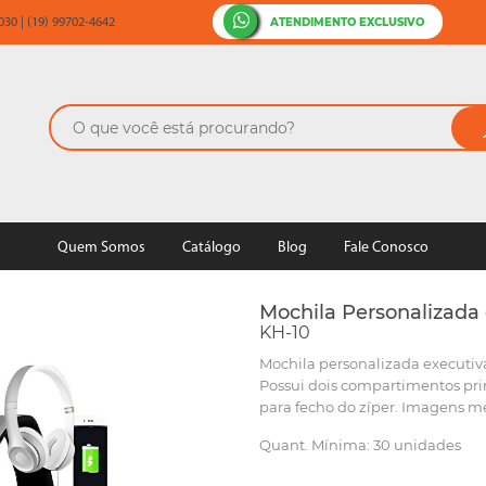
ATENDIMENTO EXCLUSIVO
30 | (19) 99702-4642
Quem Somos
Catálogo
Blog
Fale Conosco
Mochila Personalizad
KH-10
Mochila personalizada executiv
Possui dois compartimentos prin
para fecho do zíper. Imagens me
Quant. Mínima: 30 unidades