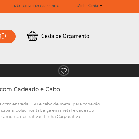
Minha Conta
NÃO ATENDEMOS REVENDA
Cesta de Orçamento
a com Cadeado e Cabo
a com entrada USB e cabo de metal para conexão.
cipais, bolso frontal, alça em metal e cadeado
ramente ilustrativas. Linha Corporativa.