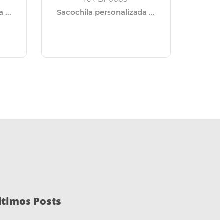
 ...
Sacochila personalizada ...
Mochila 
ltimos Posts