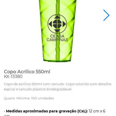
Copo Acrílico 550ml
KX-13380
Copo de acrílico 550ml com canudo. Copo colorido com detalhe
espiral e canudo plástico biodegradável.
Quant. Mínima: 100 unidades
•
Medidas aproximadas para gravação (CxL):
12 cm x 6