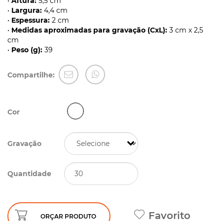
•
Altura:
5,5 cm
•
Largura:
4,4 cm
•
Espessura:
2 cm
•
Medidas aproximadas para gravação (CxL):
3 cm x 2,5
cm
•
Peso (g):
39
Compartilhe:
Cor
Gravação
Quantidade
Favorito
ORÇAR PRODUTO