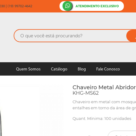
ATENDIMENTO EXCLUSIVO
30 | (19) 99702-4642
Quem Somos
Catálogo
Blog
Fale Conosco
Chaveiro Metal Abridor
KHG-MS62
Chaveiro em metal com mosque
entalhes em torno da área de g
Quant. Mínima: 100 unidades