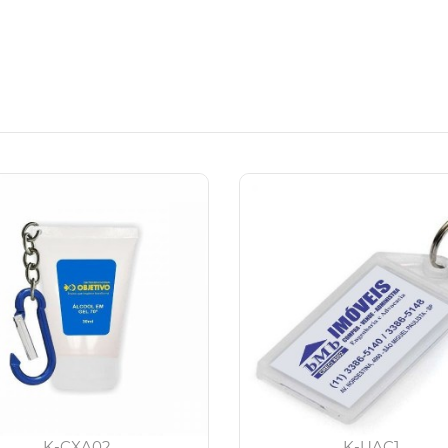
K-CXA02
K-UAC1