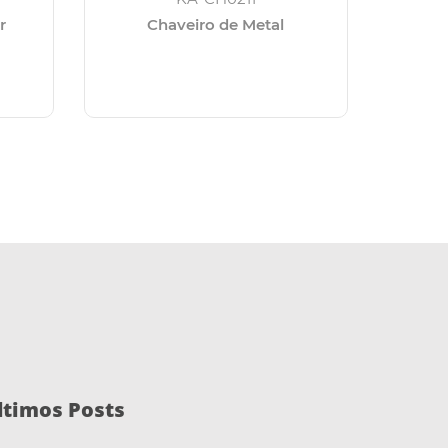
r
Chaveiro de Metal
Cha
ltimos Posts