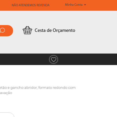
Minha Conta
NÃO ATENDEMOS REVENDA
Cesta de Orçamento
tão e gancho abridor, formato redondo com
ravação