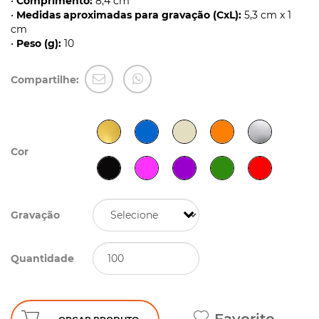
•
Comprimento:
8,4 cm
•
Medidas aproximadas para gravação (CxL):
5,3 cm x 1
cm
•
Peso (g):
10
Compartilhe:
Cor
Gravação
Quantidade