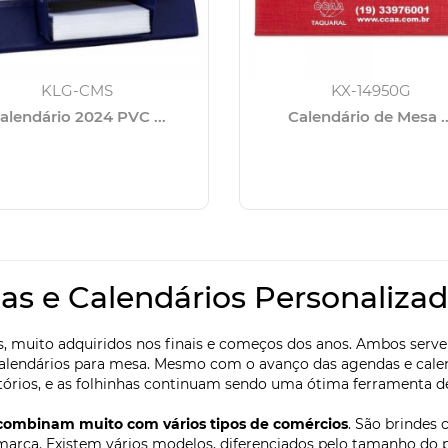
KLG-CMS
KX-14950G
alendário 2024 PVC ...
Calendário de Mesa ..
as e Calendários Personaliza
s, muito adquiridos nos finais e começos dos anos. Ambos serv
s calendários para mesa. Mesmo com o avanço das agendas e cale
tórios, e as folhinhas continuam sendo uma ótima ferramenta de
combinam muito com vários tipos de comércios
. São brindes
 marca. Existem vários modelos, diferenciados pelo tamanho do 