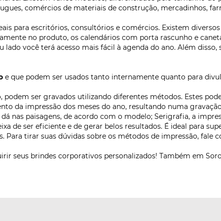
ugues, comércios de materiais de construção, mercadinhos, farm
eais para escritórios, consultórios e comércios. Existem divers
etamente no produto, os calendários com porta rascunho e canet
eu lado você terá acesso mais fácil à agenda do ano. Além disso,
o
e que podem ser usados tanto internamente quanto para divulg
podem ser gravados utilizando diferentes métodos. Estes podem
nto da impressão dos meses do ano, resultando numa gravação l
e dá nas paisagens, de acordo com o modelo; Serigrafia, a impres
 de ser eficiente e de gerar belos resultados. É ideal para supe
s. Para tirar suas dúvidas sobre os métodos de impressão, fale 
irir seus brindes corporativos personalizados! Também em Soro