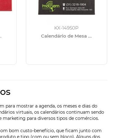
KX-14950P
.
Calendário de Mesa ...
dos
em para mostrar a agenda, os meses e dias do
ndários virtuais, os calendários continuam sendo
 marketing para diversos tipos de comércios.
 com bom custo-benefício, que ficam junto com
produto e tipo (com ou sem bloco). Alguns dos