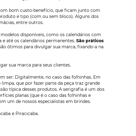
 com bom custo-benefício, que ficam junto com
produto e tipo (com ou sem bloco). Alguns dos
ácias, entre outros.
os modelos disponíveis, como os calendários com
a e até os calendários permanentes.
São práticos
 são ótimos para divulgar sua marca, fixando-a na
ar sua marca para seus clientes.
 ser: Digitalmente, no caso das folhinhas. Em
impa, que por fazer parte da peça traz grande
são típica desses produtos. A serigrafia é um dos
rfícies planas (que é o caso das folhinhas e
com um de nossos especialistas em brindes.
caba e Piracicaba.