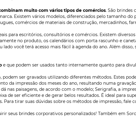
combinam muito com vários tipos de comércios
. São brindes
 marca. Existem vários modelos, diferenciados pelo tamanho do 
ugues, comércios de materiais de construção, mercadinhos, farm
eais para escritórios, consultórios e comércios. Existem divers
etamente no produto, os calendários com porta rascunho e canet
eu lado você terá acesso mais fácil à agenda do ano. Além disso,
o
e que podem ser usados tanto internamente quanto para divulg
podem ser gravados utilizando diferentes métodos. Estes podem
nto da impressão dos meses do ano, resultando numa gravação l
e dá nas paisagens, de acordo com o modelo; Serigrafia, a impres
 de ser eficiente e de gerar belos resultados. É ideal para supe
s. Para tirar suas dúvidas sobre os métodos de impressão, fale 
irir seus brindes corporativos personalizados! Também em Soro