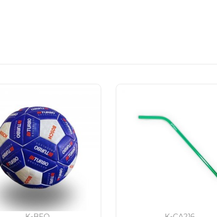
K-BFO
K-CA216