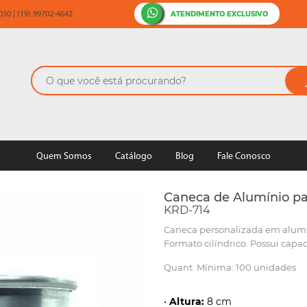
ATENDIMENTO EXCLUSIVO
30 | (19) 99702-4642
Quem Somos
Catálogo
Blog
Fale Conosco
Caneca de Alumínio p
KRD-714
Caneca personalizada em alumín
Formato cilíndrico. Possui capa
Quant. Mínima: 100 unidades
•
Altura:
8 cm