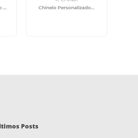
...
Chinelo Personalizado...
Can
ltimos Posts