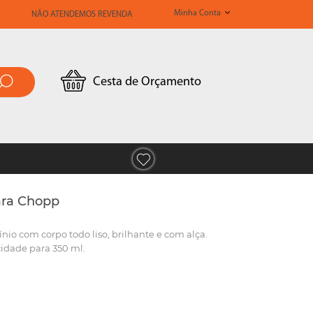
Minha Conta
NÃO ATENDEMOS REVENDA
Cesta de Orçamento
ara Chopp
io com corpo todo liso, brilhante e com alça.
cidade para 350 ml.