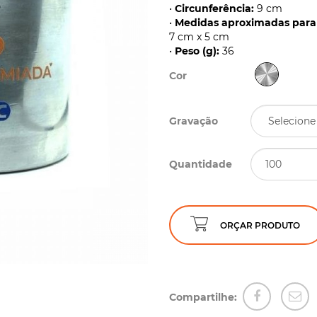
•
Circunferência:
9 cm
•
Medidas aproximadas para 
7 cm x 5 cm
•
Peso (g):
36
Cor
Gravação
Quantidade
ORÇAR PRODUTO
Compartilhe: