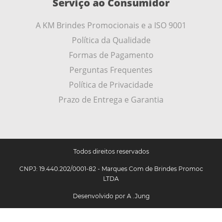
Serviço ao Consumidor
A KM Brindes Promocionais e a ISO 9001
Política da Qualidade
Formas de Pagamento
Perguntas Frequentes
Política de Privacidade
Prazo de Entrega e Garantia
Todos direitos reservados
CNPJ: 19.440.202/0001-82 - Marques Com de Brindes Promoc
LTDA
Desenvolvido por
A .Jung