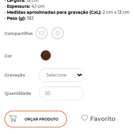
•
Largura:
15 cm
•
Espessura:
4,1 cm
•
Medidas aproximadas para gravação (CxL):
2 cm x 13 cm
•
Peso (g):
192
Compartilhe:
Cor
Gravação
Quantidade
Favorito
ORÇAR PRODUTO