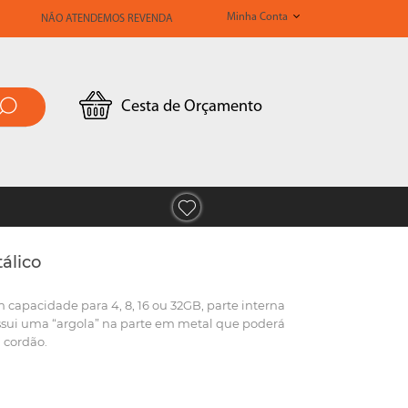
Minha Conta
NÃO ATENDEMOS REVENDA
Cesta de Orçamento
álico
 capacidade para 4, 8, 16 ou 32GB, parte interna
ossui uma “argola” na parte em metal que poderá
 cordão.