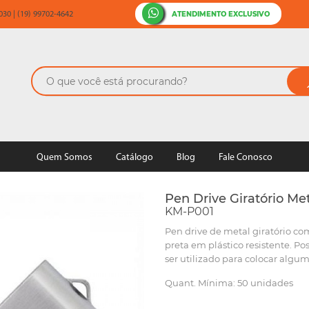
ATENDIMENTO EXCLUSIVO
30 | (19) 99702-4642
Quem Somos
Catálogo
Blog
Fale Conosco
Pen Drive Giratório Met
KM-P001
Pen drive de metal giratório com
preta em plástico resistente. P
ser utilizado para colocar algum
Quant. Mínima: 50 unidades