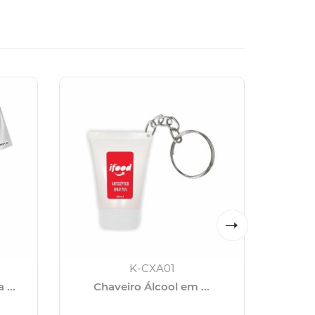
K-CXA01
...
Chaveiro Álcool em ...
Ch