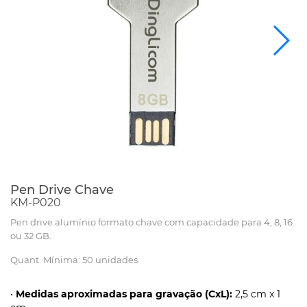
Pen Drive Chave
KM-P020
Pen drive alumínio formato chave com capacidade para 4, 8, 16
ou 32 GB.
Quant. Mínima: 50 unidades
•
Medidas aproximadas para gravação (CxL):
2,5 cm x 1