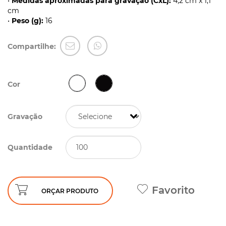
•
Medidas aproximadas para gravação (CxL):
4,2 cm x 1,1
cm
•
Peso (g):
16
Compartilhe:
Cor
Gravação
Quantidade
Favorito
ORÇAR PRODUTO