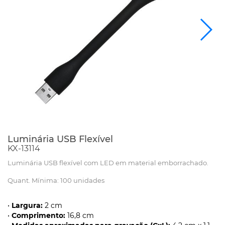
Luminária USB Flexível
KX-13114
Luminária USB flexível com LED em material emborrachado.
Quant. Mínima: 100 unidades
•
Largura:
2 cm
•
Comprimento:
16,8 cm