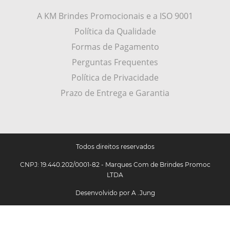
A KM Brindes Promocionais e a ISO 9001
Política da Qualidade
Formas de Pagamento
Perguntas Frequentes
Política de Privacidade
Prazo de Entrega e Garantia
Todos direitos reservados
CNPJ: 19.440.202/0001-82 - Marques Com de Brindes Promoc
LTDA
Desenvolvido por
A .Jung