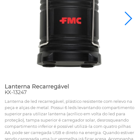
Lanterna Recarregável
KX-13247
Lanterna de led recarregável, plástico resistente com relevo na
peça e alças de metal. Possui 6 leds levantando compartimento
superior para utilizar lanterna (acrílico em volta do led para
proteção), tampa superior é carregador solar, desrosqueando
compartimento inferior é possível utilizá-la com quatro pilhas
AA, pode ser carregada USB e direto na energia. Quando estiver
sendo carregada uma luz vermelha irá ficar acesa. Acompanha