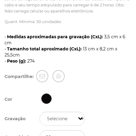
cabo e seu tempo estipulado para carregar é de 2 horas. Obs.:
Não carrega celular ou aparelhos eletrônicos.
Quant. Mínima: 50 unidades
•
Medidas aproximadas para gravação (CxL):
3,5 cm x 6
cm
•
Tamanho total aproximado (CxL):
13 cm x 8,2 cm x
25,5cm
•
Peso (g):
274
Compartilhe:
Cor
Gravação