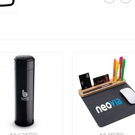
KA-GA6700
KA-MP350