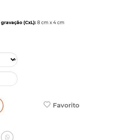
gravação (CxL):
8 cm x 4 cm
Favorito