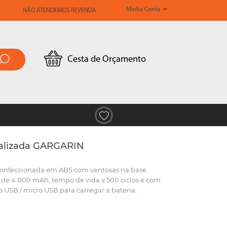
Minha Conta
NÃO ATENDEMOS REVENDA
Cesta de Orçamento
onalizada GARGARIN
, confeccionada em ABS com ventosas na base.
e de 4.000 mAh, tempo de vida ≥ 500 ciclos e com
o USB / micro USB para carregar a bateria.