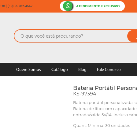
ATENDIMENTO EXCLUSIVO
30 | (19) 99702-4642
Quem Somos
Catálogo
Blog
Fale Conosco
Bateria Portátil Pers
KS-97394
Bateria portátil personalizada
Bateria de lítio com capacidad
entrada/saída 5V/1A. Incluso cab
Quant. Mínima: 30 unidades