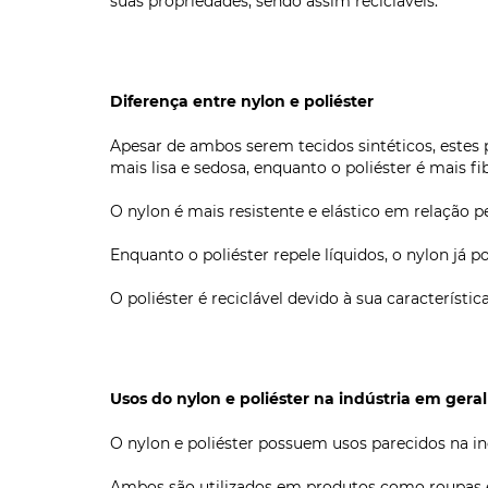
suas propriedades, sendo assim recicláveis.
Diferença entre nylon e poliéster
Apesar de ambos serem tecidos sintéticos, estes
mais lisa e sedosa, enquanto o poliéster é mais fib
O nylon é mais resistente e elástico em relação
Enquanto o poliéster repele líquidos, o nylon já p
O poliéster é reciclável devido à sua característi
Usos do nylon e poliéster na indústria em geral
O nylon e poliéster possuem usos parecidos na ind
Ambos são utilizados em produtos como roupas em 