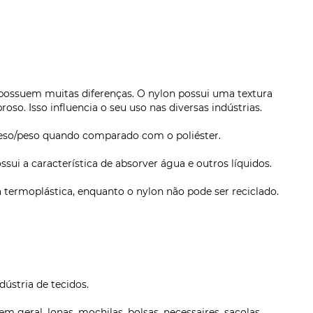
 possuem muitas diferenças. O nylon possui uma textura
roso. Isso influencia o seu uso nas diversas indústrias.
 peso/peso quando comparado com o poliéster.
ossui a característica de absorver água e outros líquidos.
ca termoplástica, enquanto o nylon não pode ser reciclado.
ústria de tecidos.
geral, lonas, mochilas, bolsas, necessaires, sacolas,