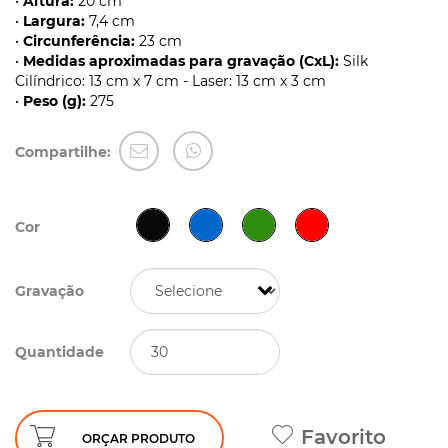
•
Altura:
20 cm
•
Largura:
7,4 cm
•
Circunferência:
23 cm
•
Medidas aproximadas para gravação (CxL):
Silk
Cilíndrico: 13 cm x 7 cm - Laser: 13 cm x 3 cm
•
Peso (g):
275
Compartilhe:
Cor
Gravação
Quantidade
Favorito
ORÇAR PRODUTO