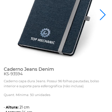
Caderno Jeans Denim
KS-93594
Caderno capa dura Jeans. Possui 96 folhas pautadas, bolso
interior e suporte para esferográfica (não inclusa).
Quant. Mínima: 50 unidades
•
Altura:
21 cm