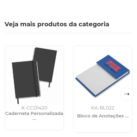
Veja mais produtos da categoria
K-CCD1420
KA-BL022
Caderneta Personalizada
Bloco de Anotações ...
...