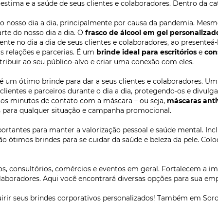
tima e a saúde de seus clientes e colaboradores. Dentro da cat
 nosso dia a dia, principalmente por causa da pandemia. Mesm
rte do nosso dia a dia. O
frasco de álcool em gel personalizad
nte no dia a dia de seus clientes e colaboradores, ao presente
s relações e parcerias. É um
brinde ideal para escritórios
e
con
stribuir ao seu público-alvo e criar uma conexão com eles.
um ótimo brinde para dar a seus clientes e colaboradores. Um i
clientes e parceiros durante o dia a dia, protegendo-os e divul
cos minutos de contato com a máscara – ou seja,
máscaras antiv
es para qualquer situação e campanha promocional.
ortantes para manter a valorização pessoal e saúde mental. In
o ótimos brindes para se cuidar da saúde e beleza da pele. Col
ios, consultórios, comércios e eventos em geral. Fortalecem 
aboradores. Aqui você encontrará diversas opções para sua emp
irir seus brindes corporativos personalizados! Também em Soro