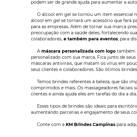
podem ser de grande ajuda para aumentar a autoes
O álcool em gel se tornou um item essencial no
álcool em gel se tornará um acessório que fará pa
para as empresas. Além de tornar sua marca prese
preocupação com a saúde deles, fortalecendo sua
colaboradores,
e também para eventos
, para di
A
máscara personalizada com logo
também é 
personalizado com sua marca. Fica junto de seus 
máscaras antivirais, que matam os vírus em pou
seus clientes e colaboradores. São ótimos brind
Temos brindes referentes à beleza, que são imp
comprimidos e mais. Os massageadores faciais sã
clientes e ainda ajuda eles em tarefas do dia a dia.
Esses tipos de brindes são ideais para escritór
aumentando parcerias e engajamento de seus col
Conte com a
KM Brindes Campinas
para adqu