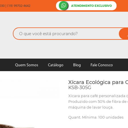
ATENDIMENTO EXCLUSIVO
30 | (19) 99702-4642
Quem Somos
Catálogo
Blog
Fale Conosco
Xícara Ecológica para 
KSB-305G
Xícara para café personalizada
Produzido com 50% de fibra de 
máquina de lavar louça.
Quant. Mínima: 100 unidades