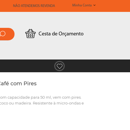
Minha Conta
NÃO ATENDEMOS REVENDA
Cesta de Orçamento
Café com Pires
 com capacidade para 50 ml, vem com pires.
coco ou madeira. Resistente à micro-ondas e