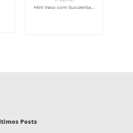
Mini Vaso com Suculenta...
Balde de
ltimos Posts