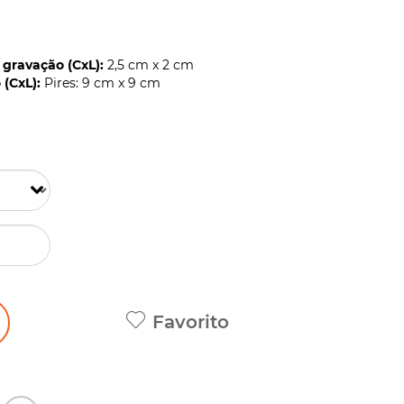
gravação (CxL):
2,5 cm x 2 cm
(CxL):
Pires: 9 cm x 9 cm
Favorito