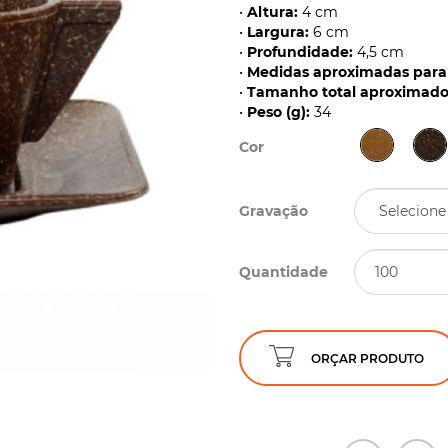
•
Altura:
4 cm
•
Largura:
6 cm
•
Profundidade:
4,5 cm
•
Medidas aproximadas para 
•
Tamanho total aproximado 
•
Peso (g):
34
Cor
Gravação
Quantidade
ORÇAR PRODUTO