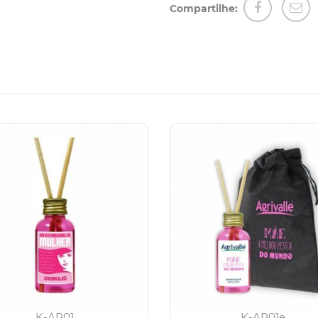
Compartilhe:
K-AR01
K-AR01e