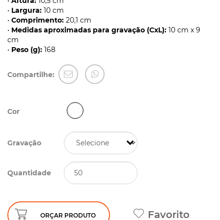
•
Altura:
10,5 cm
•
Largura:
10 cm
•
Comprimento:
20,1 cm
•
Medidas aproximadas para gravação (CxL):
10 cm x 9
cm
•
Peso (g):
168
Compartilhe:
Cor
Gravação
Quantidade
Favorito
ORÇAR PRODUTO