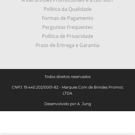
A KM Brindes Promocionais e a ISO 9001
Política da Qualidade
Formas de Pagamento
Perguntas Frequentes
Política de Privacidade
Prazo de Entrega e Garantia
Todos direitos reservados
CNPJ: 19.440.202/0001-82 - Marques Com de Brindes Promoc
LTDA
Desenvolvido por
A .Jung