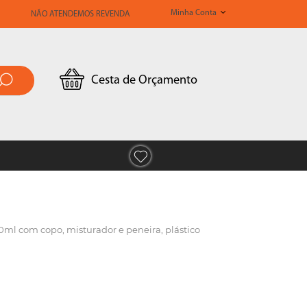
Minha Conta
NÃO ATENDEMOS REVENDA
Cesta de Orçamento
20ml com copo, misturador e peneira, plástico