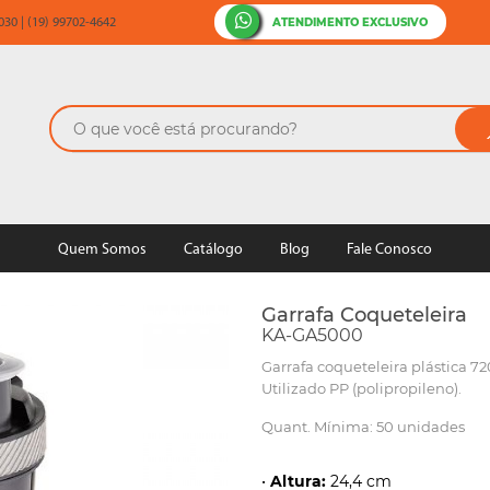
ATENDIMENTO EXCLUSIVO
30 | (19) 99702-4642
Quem Somos
Catálogo
Blog
Fale Conosco
Garrafa Coqueteleira
KA-GA5000
Garrafa coqueteleira plástica 7
Utilizado PP (polipropileno).
Quant. Mínima: 50 unidades
•
Altura:
24,4 cm