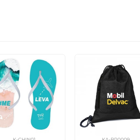
K-CHIN01
KA-BP0009