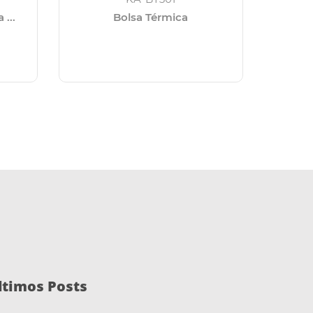
 ...
Bolsa Térmica
Bols
ltimos Posts