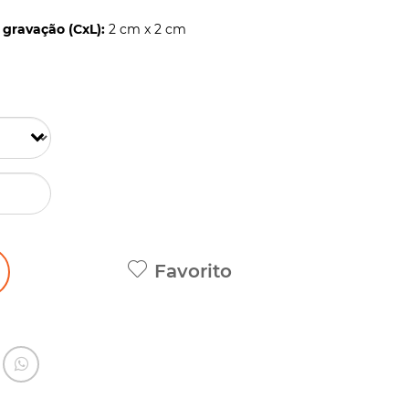
gravação (CxL):
2 cm x 2 cm
Favorito