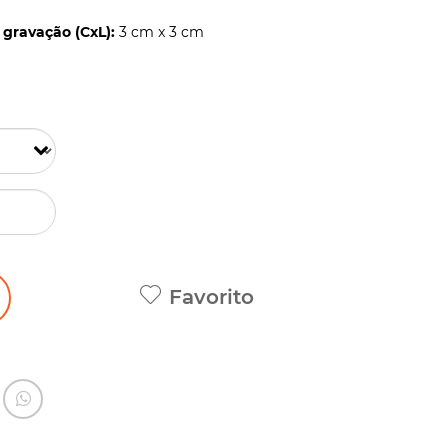
gravação (CxL):
3 cm x 3 cm
Favorito