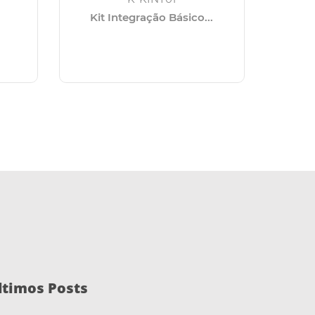
Kit Integração Básico...
Kit Int
ltimos Posts