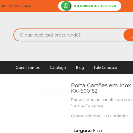
ATENDIMENTO EXCLUSIVO
30 | (19) 99702-4642
Quem Somos
Catálogo
Blog
Fale Conosco
Porta Cartões em Inox
KAI-500182
Porta cartão personalizado em a
"tampa" da peça.
Quant. Mínima: 100 unidades
•
Largura:
6 cm