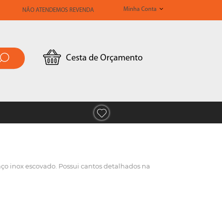
Minha Conta
NÃO ATENDEMOS REVENDA
Cesta de Orçamento
ço inox escovado. Possui cantos detalhados na