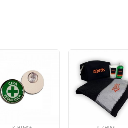
K-BTM05
K-KHP01