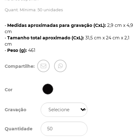
Quant. Mínima: 50 unidades
•
Medidas aproximadas para gravação (CxL):
2,9 cm x 4,9
cm
•
Tamanho total aproximado (CxL):
31,5 cm x 24 cm x 2,1
cm
•
Peso (g):
461
Compartilhe:
Cor
Gravação
Quantidade