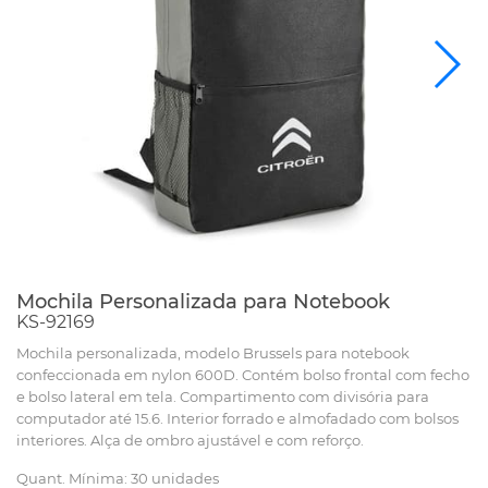
Mochila Personalizada para Notebook
KS-92169
Mochila personalizada, modelo Brussels para notebook
confeccionada em nylon 600D. Contém bolso frontal com fecho
e bolso lateral em tela. Compartimento com divisória para
computador até 15.6. Interior forrado e almofadado com bolsos
interiores. Alça de ombro ajustável e com reforço.
Quant. Mínima: 30 unidades