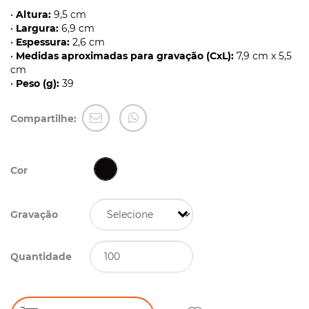
•
Altura:
9,5 cm
•
Largura:
6,9 cm
•
Espessura:
2,6 cm
•
Medidas aproximadas para gravação (CxL):
7,9 cm x 5,5
cm
•
Peso (g):
39
Compartilhe:
Cor
Gravação
Quantidade