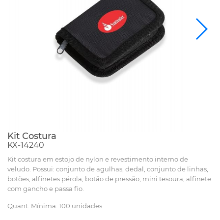
Kit Costura
KX-14240
Kit costura em estojo de nylon e revestimento interno de
veludo. Possui: conjunto de agulhas, dedal, conjunto de linhas,
botões, alfinetes pérola, botão de pressão, mini tesoura, alfinete
com gancho e passa fio.
Quant. Mínima: 100 unidades