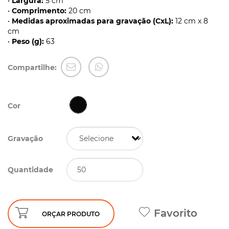
•
Largura:
5 cm
•
Comprimento:
20 cm
•
Medidas aproximadas para gravação (CxL):
12 cm x 8
cm
•
Peso (g):
63
Compartilhe:
Cor
Gravação
Quantidade
Favorito
ORÇAR PRODUTO