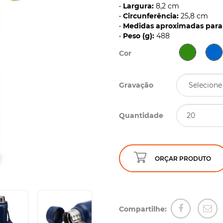
•
Largura:
8,2 cm
•
Circunferência:
25,8 cm
•
Medidas aproximadas para 
•
Peso (g):
488
Cor
Gravação
Quantidade
ORÇAR PRODUTO
Compartilhe: