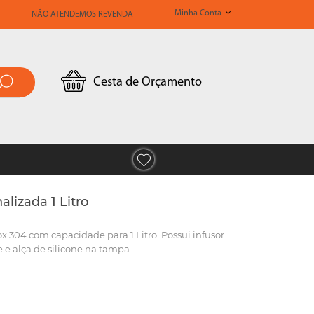
Minha Conta
NÃO ATENDEMOS REVENDA
Cesta de Orçamento
lizada 1 Litro
x 304 com capacidade para 1 Litro. Possui infusor
 e alça de silicone na tampa.