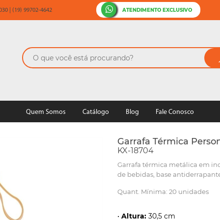
ATENDIMENTO EXCLUSIVO
30 | (19) 99702-4642
Quem Somos
Catálogo
Blog
Fale Conosco
Garrafa Térmica Persona
KX-18704
Garrafa térmica metálica em ino
de bebidas, base antiderrapante
Quant. Mínima: 20 unidades
•
Altura:
30,5 cm