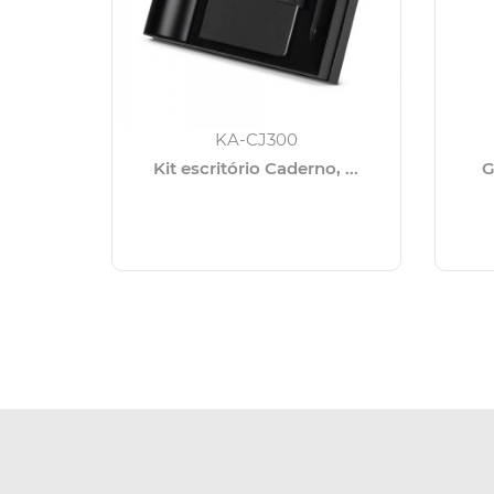
KA-CJ300
Kit escritório Caderno, ...
G