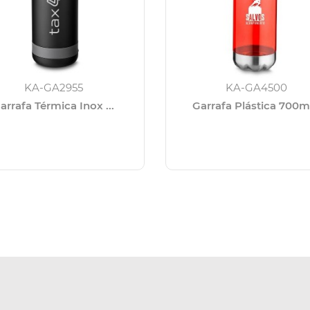
KA-GA2955
KA-GA4500
arrafa Térmica Inox ...
Garrafa Plástica 700ml