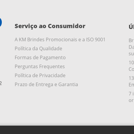
Serviço ao Consumidor
Ú
A KM Brindes Promocionais e a ISO 9001
Br
Da
Política da Qualidade
su
Formas de Pagamento
10
Perguntas Frequentes
Co
Política de Privacidade
13
2
Prazo de Entrega e Garantia
Em
7 
or