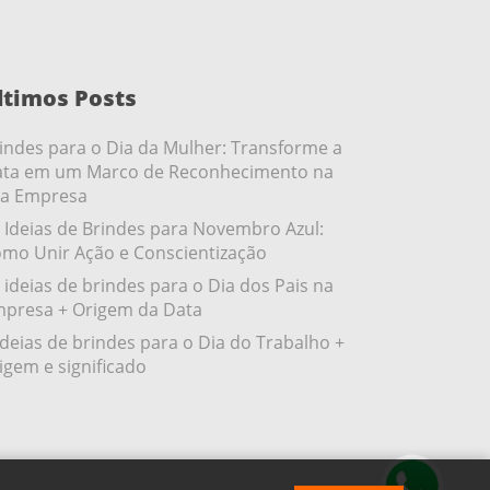
ltimos Posts
indes para o Dia da Mulher: Transforme a
ta em um Marco de Reconhecimento na
a Empresa
 Ideias de Brindes para Novembro Azul:
mo Unir Ação e Conscientização
 ideias de brindes para o Dia dos Pais na
presa + Origem da Data
ideias de brindes para o Dia do Trabalho +
igem e significado