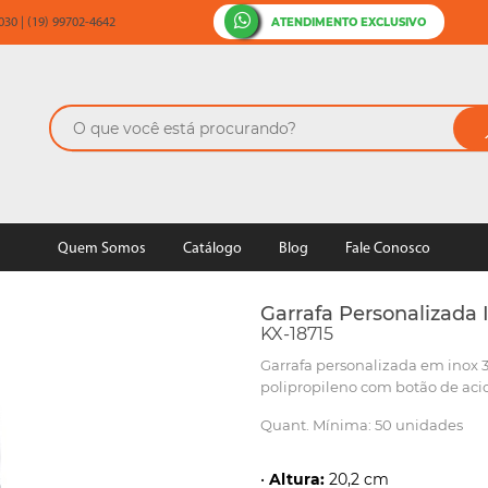
ATENDIMENTO EXCLUSIVO
30 | (19) 99702-4642
Quem Somos
Catálogo
Blog
Fale Conosco
Garrafa Personalizada
KX-18715
Garrafa personalizada em inox
polipropileno com botão de aci
Quant. Mínima: 50 unidades
•
Altura:
20,2 cm