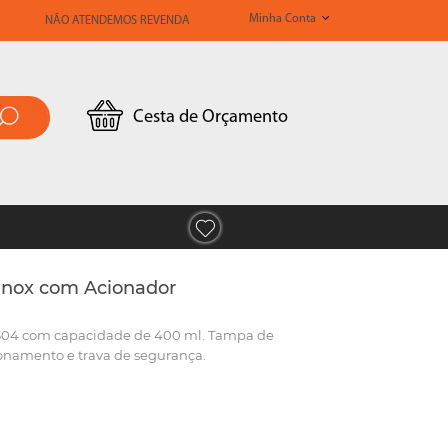
Minha Conta
NÃO ATENDEMOS REVENDA
Cesta de Orçamento
 Inox com Acionador
 304 com capacidade de 400 ml. Tampa de
onamento e trava de segurança.