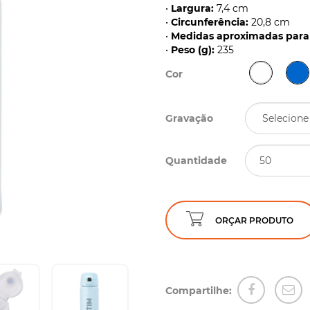
•
Largura:
7,4 cm
•
Circunferência:
20,8 cm
•
Medidas aproximadas para 
•
Peso (g):
235
Cor
Gravação
Quantidade
ORÇAR PRODUTO
Compartilhe: