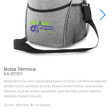
Bolsa Térmica
KA-BT301
Bolsa térmica com capacidade para 12 litros. Confeccionada em
tecido nylon poliéster (cinza). Possui bolso frontal, dois bolsos
laterais, alça de ombro ajustável, alça de mão, parte interna
soldada / retém liquido.
Quant. Mínima: 30 unidades