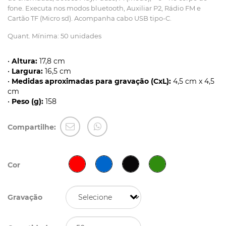
fone. Executa nos modos bluetooth, Auxiliar P2, Rádio FM e
Cartão TF (Micro sd). Acompanha cabo USB tipo-C.
Quant. Mínima: 50 unidades
•
Altura:
17,8 cm
•
Largura:
16,5 cm
•
Medidas aproximadas para gravação (CxL):
4,5 cm x 4,5
cm
•
Peso (g):
158
Compartilhe:
Cor
Gravação