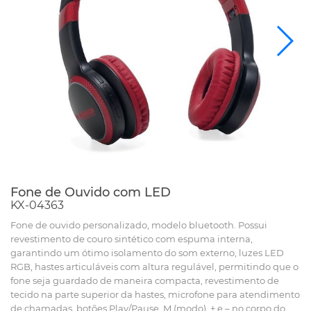
Fone de Ouvido com LED
KX-04363
Fone de ouvido personalizado, modelo bluetooth. Possui
revestimento de couro sintético com espuma interna,
garantindo um ótimo isolamento do som externo, luzes LED
RGB, hastes articuláveis com altura regulável, permitindo que o
fone seja guardado de maneira compacta, revestimento de
tecido na parte superior da hastes, microfone para atendimento
de chamadas, botões Play/Pause, M (modo), + e – no corpo do