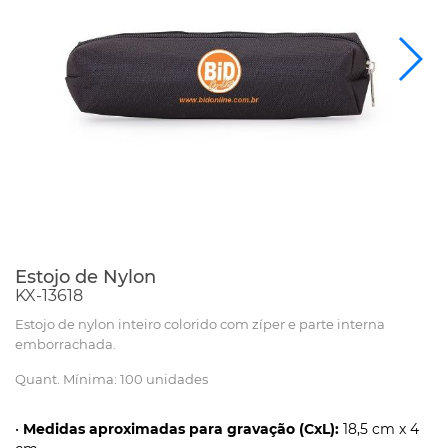
Estojo de Nylon
KX-13618
Estojo de nylon inteiro colorido com zíper e parte interna
emborrachada.
Quant. Mínima: 100 unidades
•
Medidas aproximadas para gravação (CxL):
18,5 cm x 4