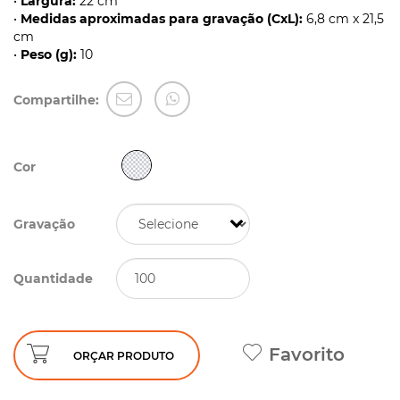
•
Largura:
22 cm
•
Medidas aproximadas para gravação (CxL):
6,8 cm x 21,5
cm
•
Peso (g):
10
Compartilhe:
Cor
Gravação
Quantidade
Favorito
ORÇAR PRODUTO