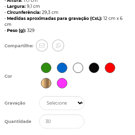
•
Altura:
17,1 cm
•
Largura:
9,1 cm
•
Circunferência:
29,3 cm
•
Medidas aproximadas para gravação (CxL):
12 cm x 6
cm
•
Peso (g):
329
Compartilhe:
Cor
Gravação
Quantidade