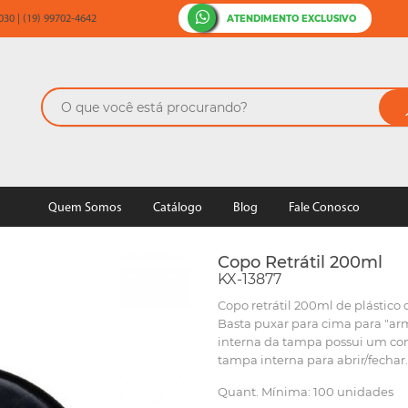
ATENDIMENTO EXCLUSIVO
30 | (19) 99702-4642
Quem Somos
Catálogo
Blog
Fale Conosco
Copo Retrátil 200ml
KX-13877
Copo retrátil 200ml de plástic
Basta puxar para cima para "arm
interna da tampa possui um co
tampa interna para abrir/fechar.
Quant. Mínima: 100 unidades