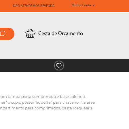
Minha Conta
NÃO ATENDEMOS REVENDA
Cesta de Orçamento
o com tampa porta comprimido e base colorida.
ar" o copo, possui “suporte” para chaveiro. Na área
mpartimento para comprimidos, basta rosquear a