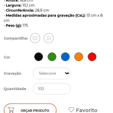
•
Altura:
18,8 cm
•
Largura:
10,1 cm
•
Circunferência:
28,9 cm
•
Medidas aproximadas para gravação (CxL):
13 cm x 8
cm
•
Peso (g):
175
Compartilhe:
Cor
Gravação
Quantidade
Favorito
ORÇAR PRODUTO