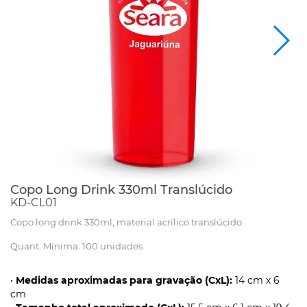
Copo Long Drink 330ml Translúcido
KD-CL01
Copo long drink 330ml, material acrílico translúcido.
Quant. Mínima: 100 unidades
•
Medidas aproximadas para gravação (CxL):
14 cm x 6
cm