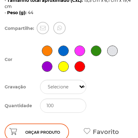
•
Tamanho total aproximado (CxL):
15,5 cm x 6,1 cm x 19,4
cm
•
Peso (g):
44
Compartilhe:
Cor
Gravação
Quantidade
Favorito
ORÇAR PRODUTO